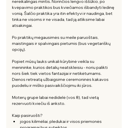
nereikalingas mintis. Norinčios lengvo iššūkio, po 
kvėpavimo praktikos bus kviečiamos išbandyti ledinę 
vonią. Šalčio praktika yra itin efektyvi ir naudinga, bet 
tinka ne visoms ir ne visada, tad ją atliksime labai 
atsakingai. 
Po praktikų mėgausimės su meile paruoštais, 
maistingais ir spalvingais pietumis (bus vegetariškų 
opcijų). 
Popiet mūsų lauks unikali kūrybinė veikla su 
menininke, kurios detalių neatskleisiu - noriu palikti 
nors šiek tiek vietos fantazijai ir netikėtumams. 
Dienos retreatą užbaigsime ceremoninės kakavos 
puodeliu ir miško pasivaikščiojimu iki jūros. 
Moterų grupė labai nedidelė (vos 8), tad vietą 
rezervuoti kviečiu iš anksto. 
Kaip pasiruošti?
jogos kilimėliai, pledukai ir visos priemonės 
programai bus suteiktos