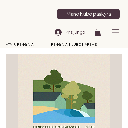
Mano klubo paskyra
Prisijungti
ATVIRI RENGINIAI
RENGINIAI KLUBO NARĖMS