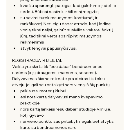
kviečiu apsirengti patogiai, kad galėtum ir judėti, ir 
sėdėti. Būtinai pasiimk ir šiltesnį megztinį 
su savimi turėk maudymosi kostiumėlį ir 
rankšluostį. Net jeigu dabar atrodo, kad į ledinę 
vonią tikrai nelįsi, galbūt susiviliosi vakare įšokti į 
jūrą, tad tikrai verta apsirūpinti maudymosi 
reikmenimis
atvyk lengvai papusryčiavusi.
REGISTRACIJA IR BILIETAI:
Veikla yra skirta tik "esu dabar" bendruomenės 
narėms (ir jų draugėms, mamoms, sesėms). 
Dalyvavimas šiame retreate yra atviras tik tokiu 
atveju, jei gali sau pritaikyti nors vieną iš šių punktų:
priklausai moterų klubui 
esi nors kartą dalyvavusi mano kvėpavimo 
praktikoje
nors kartą lankeisi "esu dabar" studijoje Vilniuje, 
kol ji gyvavo
nei vieno punkto sau pritaikyti negali, bet atvyksi 
kartu su bendruomenės nare