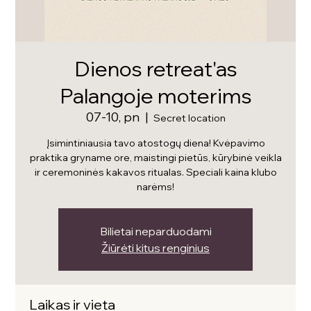
Dienos retreat'as
Palangoje moterims
07-10, pn
  |  
Secret location
Įsimintiniausia tavo atostogų diena! Kvėpavimo
praktika gryname ore, maistingi pietūs, kūrybinė veikla
ir ceremoninės kakavos ritualas. Speciali kaina klubo
narėms!
Bilietai neparduodami
Žiūrėti kitus renginius
Laikas ir vieta