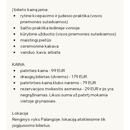
Į bilieto kainą įeina:
rytinė kvėpavimo ir judesio praktika (visos 
priemonės suteikiamos)
šalčio praktika ledinėje vonioje
kūrybinė užduotis (visos priemonės suteikiamos)
maistingi pietūs
ceremoninė kakava 
vanduo, kava, arbata
KAINA:
patirties kaina - 99 EUR
draugių bilietas (dviems) - 179 EUR
patirtirties kaina klubo narėms - 79 EUR 
rezervacijos mokestis asmeniui - 29 EUR ir jis yra 
negrąžinamas. Likusi suma už patirtį mokama 
vietoje grynaisiais.
Lokacija
Renginys vyks Palangoje, lokaciją atskleisime tik 
įsigijusioms bilietus. 