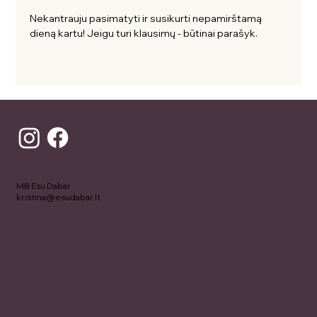
Nekantrauju pasimatyti ir susikurti nepamirštamą 
dieną kartu! Jeigu turi klausimų - būtinai parašyk. 
MB Esu Dabar
kristina@esudabar.lt