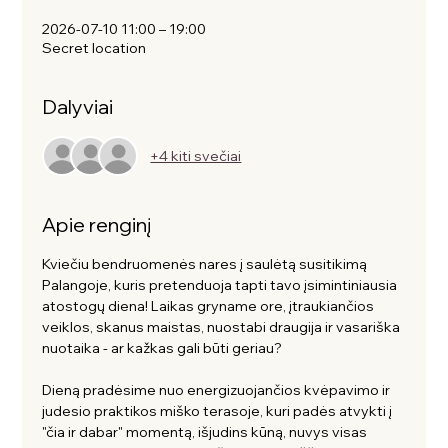
2026-07-10 11:00 – 19:00
Secret location
Dalyviai
+4 kiti svečiai
Apie renginį
Kviečiu bendruomenės nares į saulėtą susitikimą 
Palangoje, kuris pretenduoja tapti tavo įsimintiniausia 
atostogų diena! Laikas gryname ore, įtraukiančios 
veiklos, skanus maistas, nuostabi draugija ir vasariška 
nuotaika - ar kažkas gali būti geriau? 
Dieną pradėsime nuo energizuojančios kvėpavimo ir 
judesio praktikos miško terasoje, kuri padės atvykti į 
"čia ir dabar" momentą, išjudins kūną, nuvys visas 