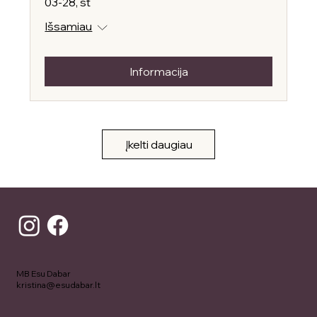
03-28, št
Išsamiau
Informacija
Įkelti daugiau
MB Esu Dabar
kristina@esudabar.lt