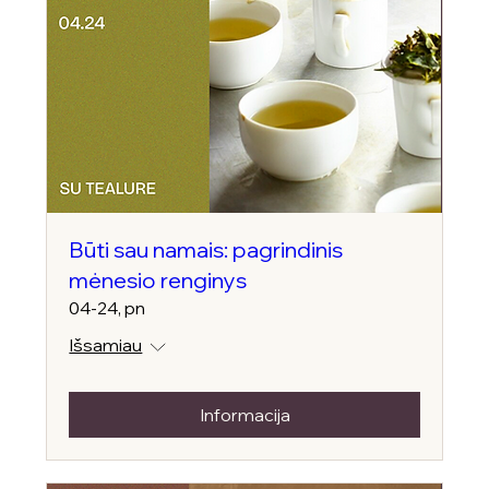
Būti sau namais: pagrindinis
mėnesio renginys
04-24, pn
Išsamiau
Informacija