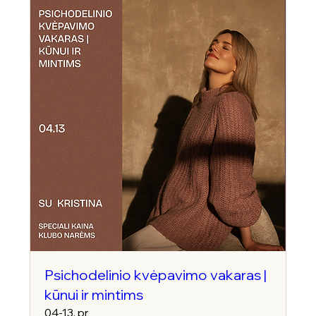
Psichodelinio kvėpavimo vakaras |
kūnui ir mintims
04-13, pr