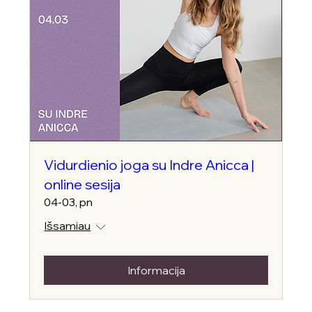
Vidurdienio joga su Indre Anicca |
online sesija
04-03, pn
Išsamiau
Informacija