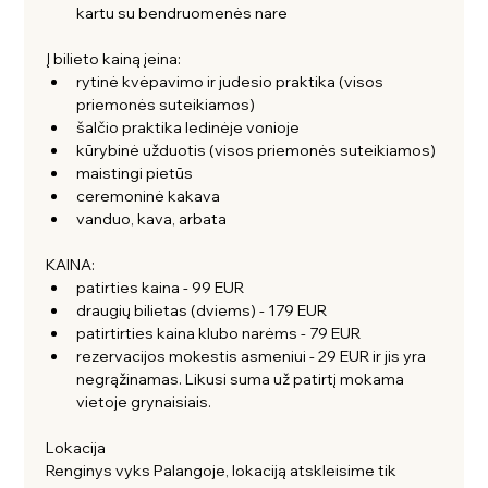
kartu su bendruomenės nare
Į bilieto kainą įeina:
rytinė kvėpavimo ir judesio praktika (visos 
priemonės suteikiamos)
šalčio praktika ledinėje vonioje
kūrybinė užduotis (visos priemonės suteikiamos)
maistingi pietūs
ceremoninė kakava 
vanduo, kava, arbata
KAINA:
patirties kaina - 99 EUR
draugių bilietas (dviems) - 179 EUR
patirtirties kaina klubo narėms - 79 EUR 
rezervacijos mokestis asmeniui - 29 EUR ir jis yra 
negrąžinamas. Likusi suma už patirtį mokama 
vietoje grynaisiais.
Lokacija
Renginys vyks Palangoje, lokaciją atskleisime tik 