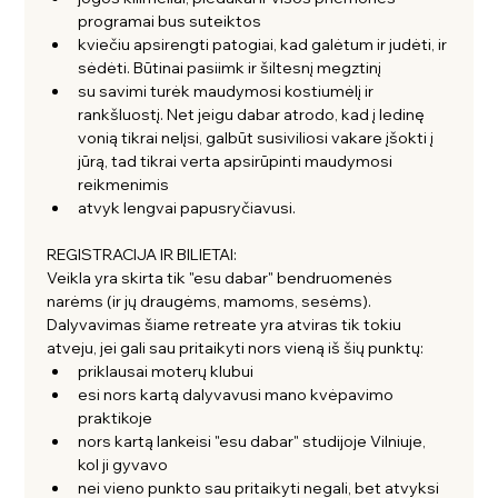
programai bus suteiktos
kviečiu apsirengti patogiai, kad galėtum ir judėti, ir 
sėdėti. Būtinai pasiimk ir šiltesnį megztinį 
su savimi turėk maudymosi kostiumėlį ir 
rankšluostį. Net jeigu dabar atrodo, kad į ledinę 
vonią tikrai nelįsi, galbūt susiviliosi vakare įšokti į 
jūrą, tad tikrai verta apsirūpinti maudymosi 
reikmenimis
atvyk lengvai papusryčiavusi.
REGISTRACIJA IR BILIETAI:
Veikla yra skirta tik "esu dabar" bendruomenės 
narėms (ir jų draugėms, mamoms, sesėms). 
Dalyvavimas šiame retreate yra atviras tik tokiu 
atveju, jei gali sau pritaikyti nors vieną iš šių punktų:
priklausai moterų klubui 
esi nors kartą dalyvavusi mano kvėpavimo 
praktikoje
nors kartą lankeisi "esu dabar" studijoje Vilniuje, 
kol ji gyvavo
nei vieno punkto sau pritaikyti negali, bet atvyksi 