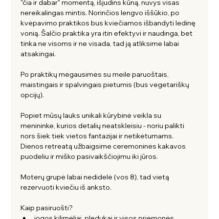
"čia ir dabar" momentą, išjudins kūną, nuvys visas 
nereikalingas mintis. Norinčios lengvo iššūkio, po 
kvėpavimo praktikos bus kviečiamos išbandyti ledinę 
vonią. Šalčio praktika yra itin efektyvi ir naudinga, bet 
tinka ne visoms ir ne visada, tad ją atliksime labai 
atsakingai. 
Po praktikų mėgausimės su meile paruoštais, 
maistingais ir spalvingais pietumis (bus vegetariškų 
opcijų). 
Popiet mūsų lauks unikali kūrybinė veikla su 
menininke, kurios detalių neatskleisiu - noriu palikti 
nors šiek tiek vietos fantazijai ir netikėtumams. 
Dienos retreatą užbaigsime ceremoninės kakavos 
puodeliu ir miško pasivaikščiojimu iki jūros. 
Moterų grupė labai nedidelė (vos 8), tad vietą 
rezervuoti kviečiu iš anksto. 
Kaip pasiruošti?
jogos kilimėliai, pledukai ir visos priemonės 