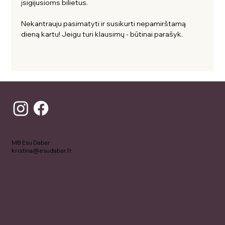
įsigijusioms bilietus. 
Nekantrauju pasimatyti ir susikurti nepamirštamą 
dieną kartu! Jeigu turi klausimų - būtinai parašyk. 
MB Esu Dabar
kristina@esudabar.lt