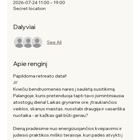
2026-07-24 11:00 – 19:00
Secret location
Dalyviai
See All
Apie renginį
Papildoma retreato data!!
///
Kviečiu bendruomenės nares į saulėtą susitikimą 
Palangoje, kuris pretenduoja tapti tavo įsimintiniausia 
atostogų diena! Laikas gryname ore, įtraukiančios 
veiklos, skanus maistas, nuostabi draugija ir vasariška 
nuotaika - ar kažkas gali būti geriau? 
Dieną pradėsime nuo energizuojančios kvėpavimo ir 
judesio praktikos miško terasoje, kuri padės atvykti į 