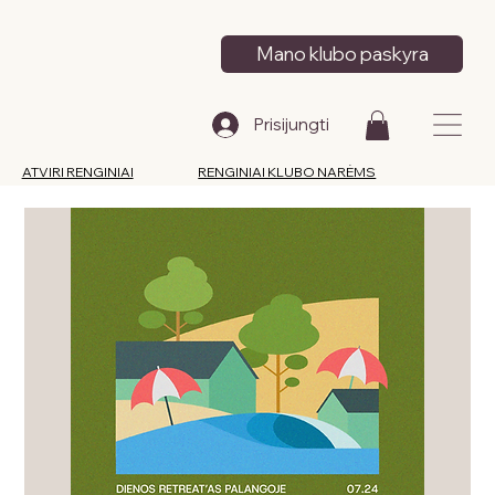
Mano klubo paskyra
Prisijungti
ATVIRI RENGINIAI
RENGINIAI KLUBO NARĖMS