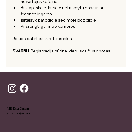
nevartojus kofeino
Būk aplinkoje, kurioje netrukdytų pašaliniai 
žmonės ir garsai
Įsitaisyk patogioje sėdimoje pozicijoje
Prisijungti gali ir be kameros
Jokios patirties turėti nereikia!
SVARBU
: Registracija būtina, vietų skaičius ribotas.
MB Esu Dabar
kristina@esudabar.lt