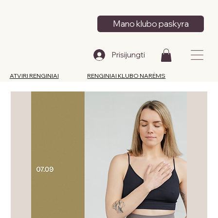
Mano klubo paskyra
Prisijungti
ATVIRI RENGINIAI
RENGINIAI KLUBO NARĖMS