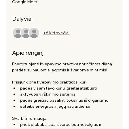
Google Meet
Dalyviai
+6 kiti svečiai
Apie renginį
Energizuojanti kvėpavimo praktika norinčioms dieną 
pradėti su naujomis jėgomis ir švariomis mintimis! 
Prisijunk prie kvėpavimo praktikos, kuri:
padės visam tavo kūnui greitai atsibusti 
aktyvuos virškinimo sistemą
padės greičiau pašalinti toksinus iš organizmo
suteiks energijos ir jėgų naujai dienai
Svarbi informacija:
prieš praktiką labai svarbu būti nevalgius ir 