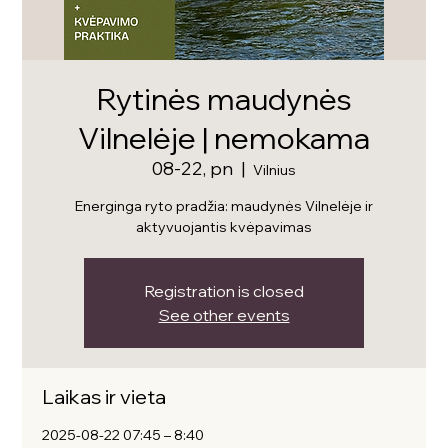
Rytinės maudynės
Vilnelėje | nemokama
08-22, pn
  |  
Vilnius
Energinga ryto pradžia: maudynės Vilnelėje ir
aktyvuojantis kvėpavimas
Registration is closed
See other events
Laikas ir vieta
2025-08-22 07:45 – 8:40