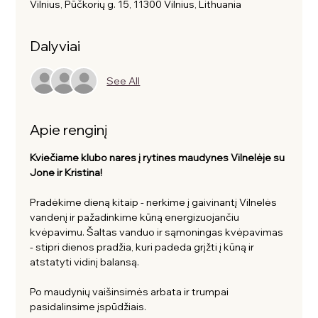
Vilnius, Pūčkorių g. 15, 11300 Vilnius, Lithuania
Dalyviai
See All
Apie renginį
Kviečiame klubo nares į rytines maudynes Vilnelėje su 
Jone ir Kristina!
Pradėkime dieną kitaip - nerkime į gaivinantį Vilnelės 
vandenį ir pažadinkime kūną energizuojančiu 
kvėpavimu. Šaltas vanduo ir sąmoningas kvėpavimas 
- stipri dienos pradžia, kuri padeda grįžti į kūną ir 
atstatyti vidinį balansą. 
Po maudynių vaišinsimės arbata ir trumpai 
pasidalinsime įspūdžiais. 