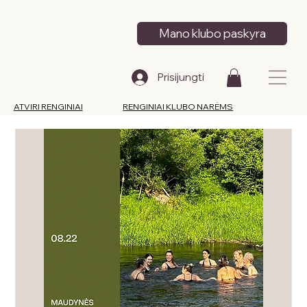
Mano klubo paskyra
Prisijungti
ATVIRI RENGINIAI
RENGINIAI KLUBO NARĖMS