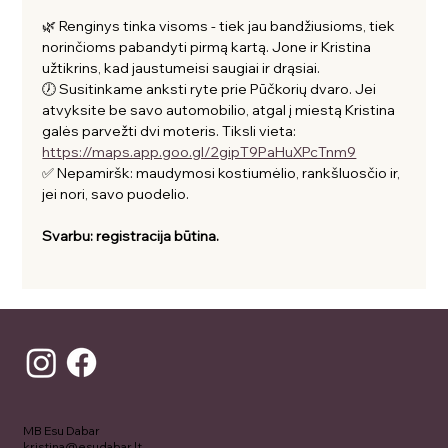
🌿 Renginys tinka visoms - tiek jau bandžiusioms, tiek 
norinčioms pabandyti pirmą kartą. Jone ir Kristina 
užtikrins, kad jaustumeisi saugiai ir drąsiai.
🕖 Susitinkame anksti ryte prie Pūčkorių dvaro. Jei 
atvyksite be savo automobilio, atgal į miestą Kristina 
galės parvežti dvi moteris. Tiksli vieta:  
https://maps.app.goo.gl/2gipT9PaHuXPcTnm9
✅ Nepamiršk: maudymosi kostiumėlio, rankšluosčio ir, 
jei nori, savo puodelio.
Svarbu: registracija būtina.
MB Esu Dabar
kristina@esudabar.lt