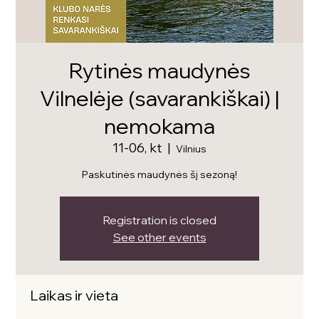
Rytinės maudynės
Vilnelėje (savarankiškai) |
nemokama
11-06, kt
  |  
Vilnius
Paskutinės maudynės šį sezoną!
Registration is closed
See other events
Laikas ir vieta