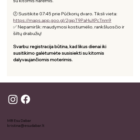
su kitomis narėmis. 
🕖 Susitikite 07:45 prie Pūčkorių dvaro. Tiksli vieta: 
https://maps.app.goo.gl/2gipT9PaHuXPcTnm9
✅ Nepamiršk: maudymosi kostiumėlio, rankšluosčio ir 
šiltų drabužių!
Svarbu: registracija būtina, kad likus dienai iki 
susitikimo galėtumėte susisiekti su kitomis 
dalyvaujančiomis moterimis. 
MB Esu Dabar
kristina@esudabar.lt