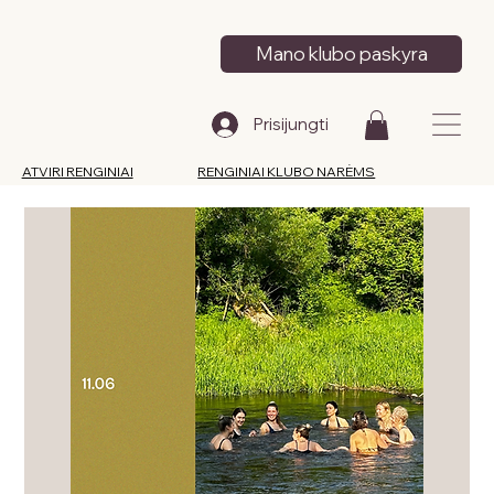
Mano klubo paskyra
Prisijungti
ATVIRI RENGINIAI
RENGINIAI KLUBO NARĖMS