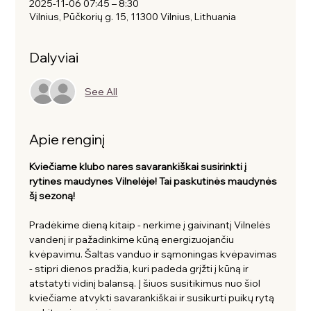
2025-11-06 07:45 – 8:30
Vilnius, Pūčkorių g. 15, 11300 Vilnius, Lithuania
Dalyviai
See All
Apie renginį
Kviečiame klubo nares savarankiškai susirinkti į 
rytines maudynes Vilnelėje! Tai paskutinės maudynės 
šį sezoną!
Pradėkime dieną kitaip - nerkime į gaivinantį Vilnelės 
vandenį ir pažadinkime kūną energizuojančiu 
kvėpavimu. Šaltas vanduo ir sąmoningas kvėpavimas 
- stipri dienos pradžia, kuri padeda grįžti į kūną ir 
atstatyti vidinį balansą. Į šiuos susitikimus nuo šiol 
kviečiame atvykti savarankiškai ir susikurti puikų rytą 